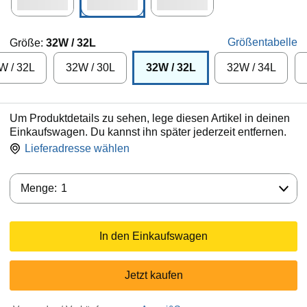
Größentabelle
Größe:
32W / 32L
W / 32L
32W / 30L
32W / 32L
32W / 34L
Um Produktdetails zu sehen, lege diesen Artikel in deinen
Einkaufswagen. Du kannst ihn später jederzeit entfernen.
Lieferadresse wählen
Menge:
Menge:
1
In den Einkaufswagen
Jetzt kaufen