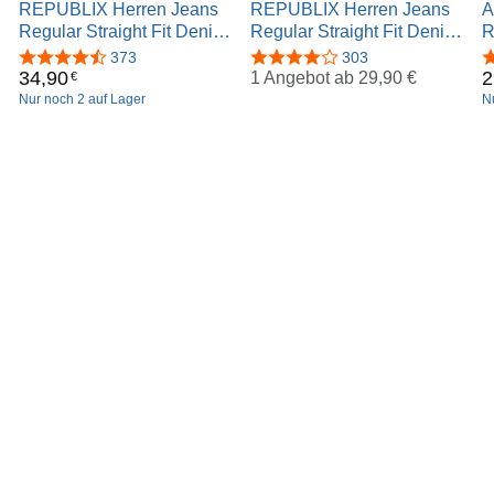
REPUBLIX Herren Jeans
REPUBLIX Herren Jeans
A
Regular Straight Fit Denim
Regular Straight Fit Denim
R
Hose Destroyed R7998
Hose Destroyed R7984
H
4,3 von 5 Sternen
373
4,1 von 5 Sternen
303
4
34
,
90
2
1 Angebot ab
29,90 €
€
Nur noch 2 auf Lager
N