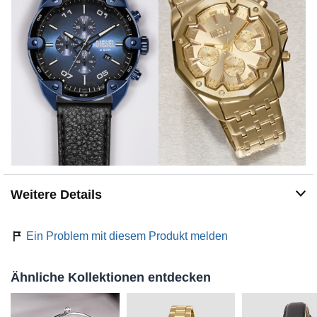
i
e
d
e
Weitere Details
r
Ein Problem mit diesem Produkt melden
z
Ähnliche Kollektionen entdecken