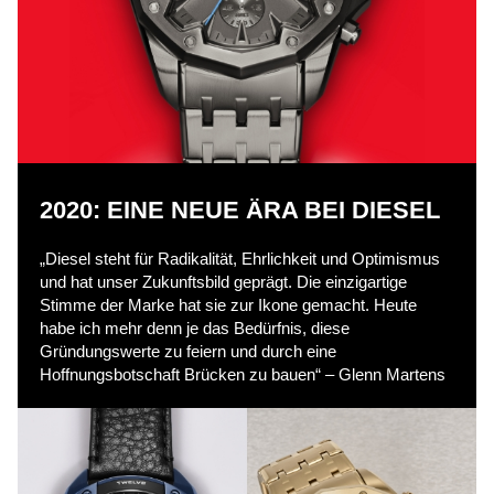
s
V
i
2020: EINE NEUE ÄRA BEI DIESEL
d
„Diesel steht für Radikalität, Ehrlichkeit und Optimismus
und hat unser Zukunftsbild geprägt. Die einzigartige
Stimme der Marke hat sie zur Ikone gemacht. Heute
e
habe ich mehr denn je das Bedürfnis, diese
Gründungswerte zu feiern und durch eine
Hoffnungsbotschaft Brücken zu bauen“ – Glenn Martens
o
w