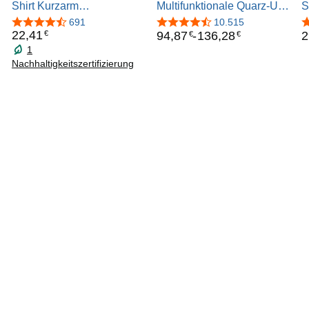
Shirt Kurzarm
Multifunktionale Quarz-Uhr
S
Rundhalsausschnitt
für Herren mit Silikon-,
S
4,3 von 5 Sternen
691
4,5 von 5 Sternen
10.515
4
Edelstahl- oder
22
,
41
94
,
87
-
136
,
28
2
€
€
€
Lederarmband,
1
Unterzifferblätter für Tag
Nachhaltigkeitszertifizierung
und Datum, Wasserdicht
bis 5ATM.