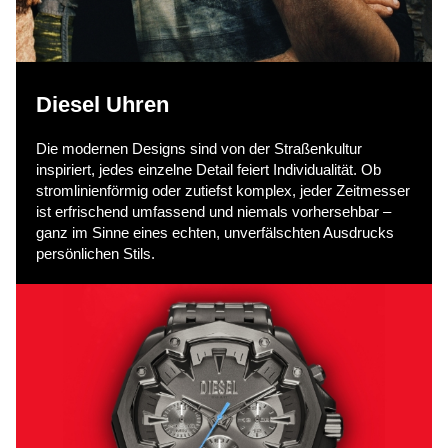
e
n
Diesel Uhren
,
Die modernen Designs sind von der Straßenkultur
inspiriert, jedes einzelne Detail feiert Individualität. Ob
stromlinienförmig oder zutiefst komplex, jeder Zeitmesser
ist erfrischend umfassend und niemals vorhersehbar –
u
ganz im Sinne eines echten, unverfälschten Ausdrucks
persönlichen Stils.
m
d
a