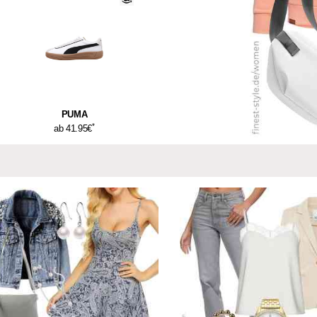
PUMA
*
ab 41.95€