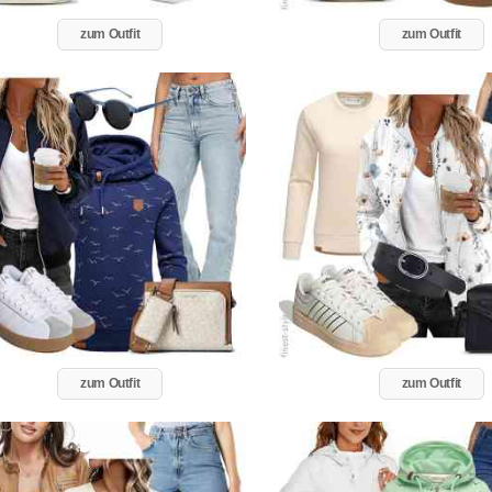
zum Outfit
zum Outfit
zum Outfit
zum Outfit