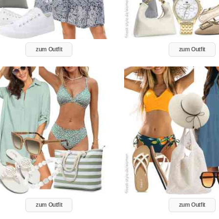
zum Outfit
zum Outfit
zum Outfit
zum Outfit