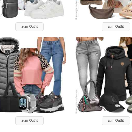
zum Outfit
zum Outfit
zum Outfit
zum Outfit