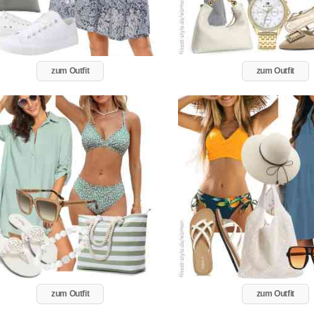
zum Outfit
zum Outfit
zum Outfit
zum Outfit