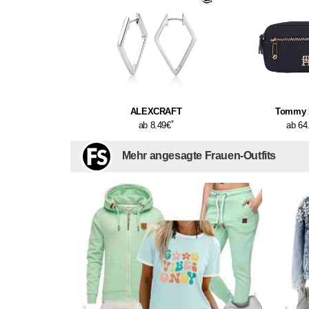
ALEXCRAFT
Tommy H
*
ab 8.49€
ab 64
Mehr angesagte Frauen-Outfits