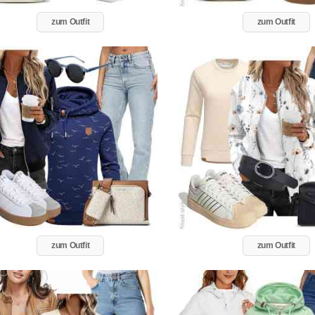
zum Outfit
zum Outfit
zum Outfit
zum Outfit