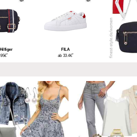
ilfiger
FILA
*
*
.95€
ab 33.4€