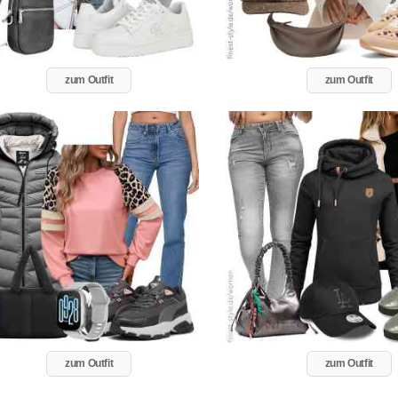
zum Outfit
zum Outfit
zum Outfit
zum Outfit