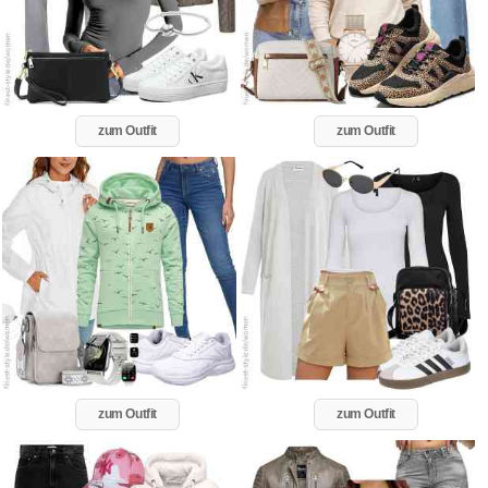
zum Outfit
zum Outfit
zum Outfit
zum Outfit