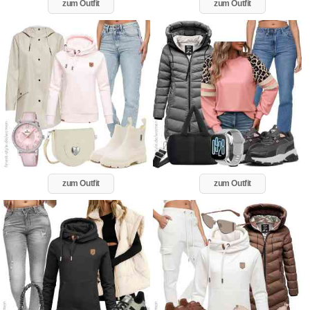
zum Outfit
zum Outfit
zum Outfit
zum Outfit