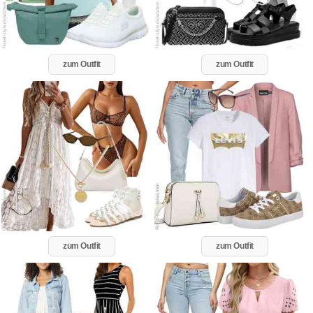
zum Outfit
zum Outfit
zum Outfit
zum Outfit