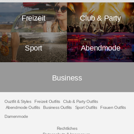
Freizeit
Club & Party
Sport
Abendmode
Business
Ouztfit & Styles
Freizeit Outfits
Club & Party Outfits
Abendmode Outfits
Business Outfits
Sport Outfits
Frauen Outfits
Damenmode
Rechtliches