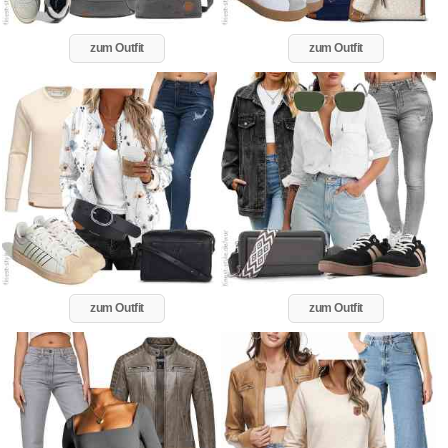
zum Outfit
zum Outfit
zum Outfit
zum Outfit