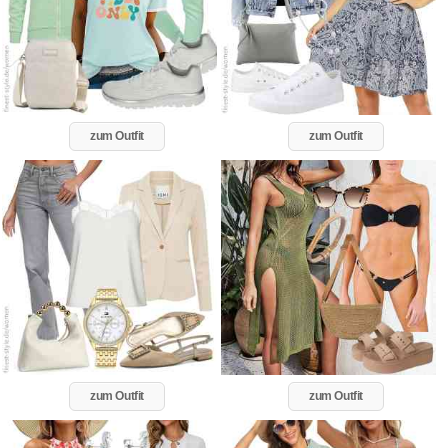
zum Outfit
zum Outfit
zum Outfit
zum Outfit