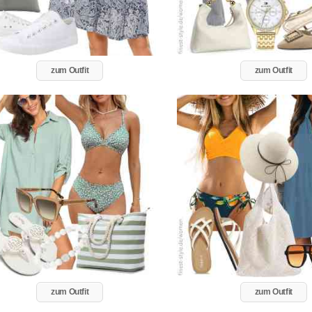
zum Outfit
zum Outfit
zum Outfit
zum Outfit