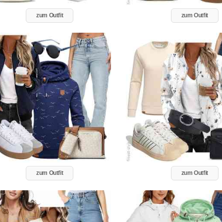
zum Outfit
zum Outfit
zum Outfit
zum Outfit