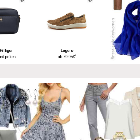
ilfiger
Legero
*
eit prüfen
ab 79.95€