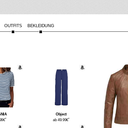
OUTFITS
BEKLEIDUNG
NIA
Object
*
*
.99€
ab 49.99€