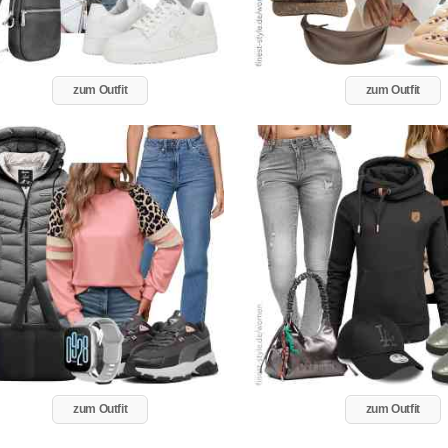
zum Outfit
zum Outfit
zum Outfit
zum Outfit