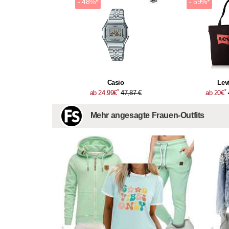
- 48%*
- 59%*
Casio
Levi
*
*
ab 24.99€
47,87 €
ab 20€
Mehr angesagte Frauen-Outfits