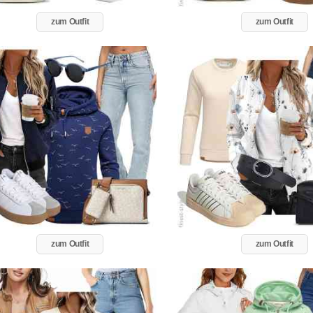
zum Outfit
zum Outfit
zum Outfit
zum Outfit