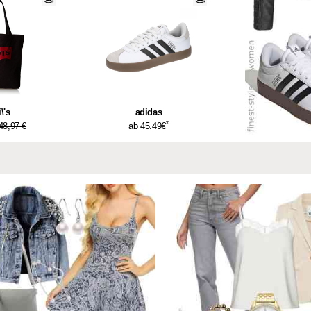
\'s
adidas
*
48,97 €
ab 45.49€