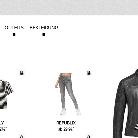
OUTFITS
BEKLEIDUNG
LY
REPUBLIX
*
*
.27€
ab 29.9€