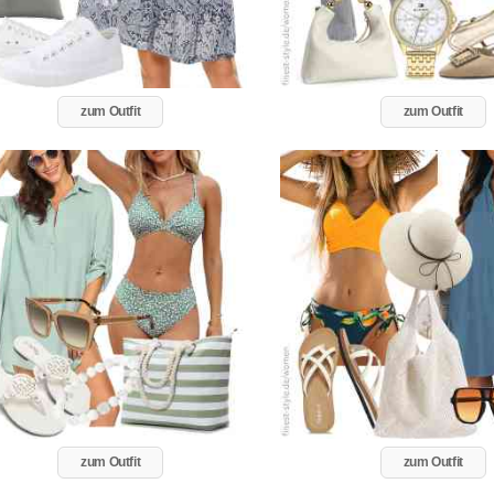
zum Outfit
zum Outfit
zum Outfit
zum Outfit