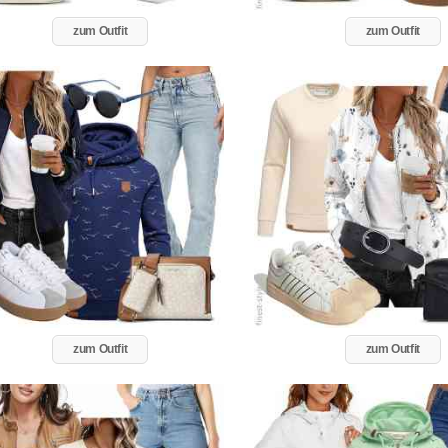
zum Outfit
zum Outfit
zum Outfit
zum Outfit