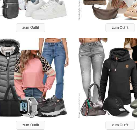
zum Outfit
zum Outfit
zum Outfit
zum Outfit