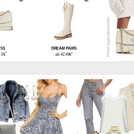
ESS
DREAM PAIRS
*
*
4.5€
ab 42.49€