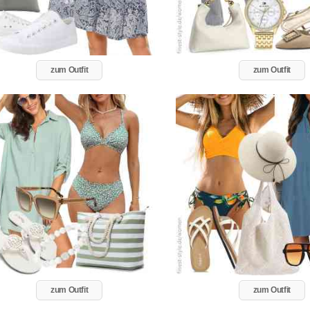
zum Outfit
zum Outfit
zum Outfit
zum Outfit