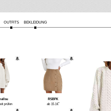
OUTFITS
BEKLEIDUNG
allsu
RSBFK
*
eit prüfen
ab 15.1€