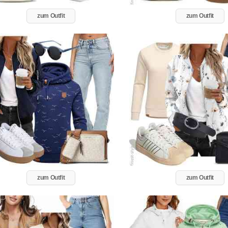
zum Outfit
zum Outfit
zum Outfit
zum Outfit