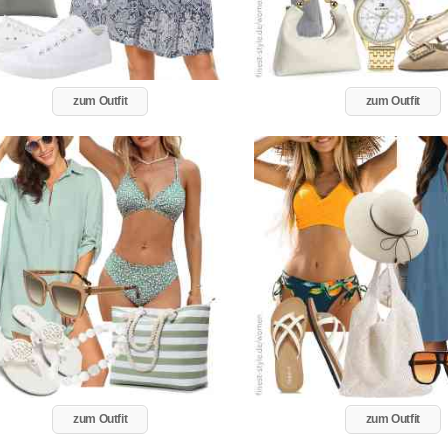
zum Outfit
zum Outfit
zum Outfit
zum Outfit