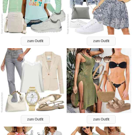
zum Outfit
zum Outfit
zum Outfit
zum Outfit