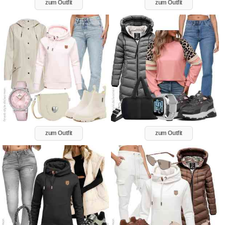
zum Outfit
zum Outfit
zum Outfit
zum Outfit