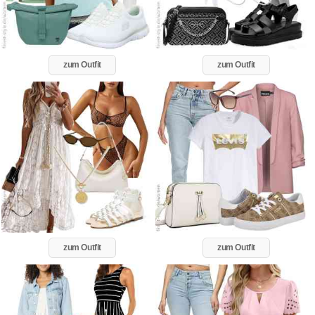
zum Outfit
zum Outfit
zum Outfit
zum Outfit