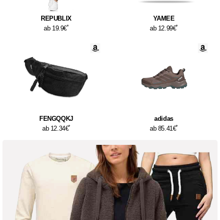
REPUBLIX
YAMEE
*
*
ab 19.9€
ab 12.99€
FENGQQKJ
adidas
*
*
ab 12.34€
ab 85.41€