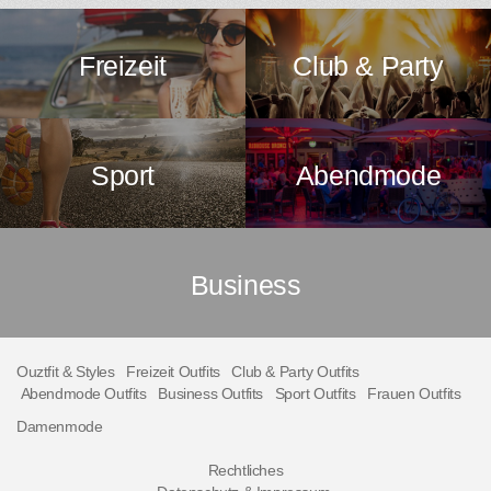
Freizeit
Club & Party
Sport
Abendmode
Business
Ouztfit & Styles
Freizeit Outfits
Club & Party Outfits
Abendmode Outfits
Business Outfits
Sport Outfits
Frauen Outfits
Damenmode
Rechtliches