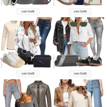
zum Outfit
zum Outfit
zum Outfit
zum Outfit