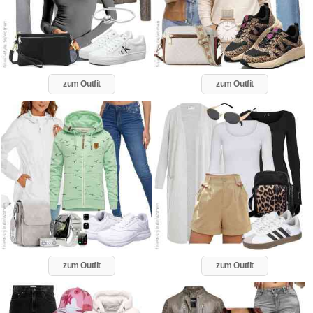
zum Outfit
zum Outfit
zum Outfit
zum Outfit