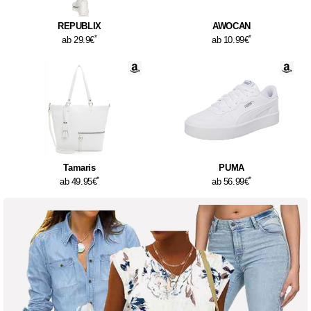
REPUBLIX
AWOCAN
*
*
ab 29.9€
ab 10.99€
Tamaris
PUMA
*
*
ab 49.95€
ab 56.99€