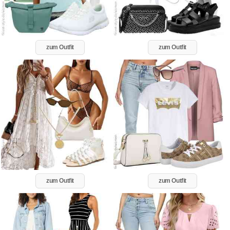
zum Outfit
zum Outfit
zum Outfit
zum Outfit