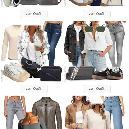
zum Outfit
zum Outfit
zum Outfit
zum Outfit