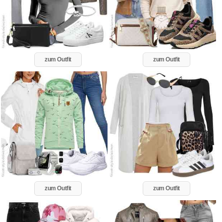
zum Outfit
zum Outfit
zum Outfit
zum Outfit