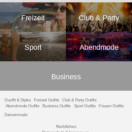
Freizeit
Club & Party
Sport
Abendmode
Business
Ouztfit & Styles
Freizeit Outfits
Club & Party Outfits
Abendmode Outfits
Business Outfits
Sport Outfits
Frauen Outfits
Damenmode
Rechtliches