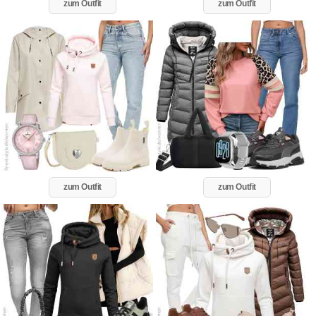
zum Outfit
zum Outfit
zum Outfit
zum Outfit