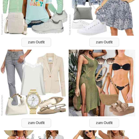
zum Outfit
zum Outfit
zum Outfit
zum Outfit