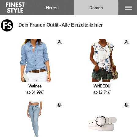
Herren
Damen
Dein Frauen Outfit - Alle Einzelteile hier
Vetinee
WNEEDU
*
*
ab 34.99€
ab 12.74€