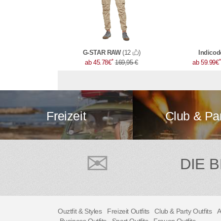
G-STAR RAW
(12
)
Indico
*
*
ab 45.78€
169,95 €
ab 59.99€
Freizeit
Club & Pa
DIE 
Ouztfit & Styles
Freizeit Outfits
Club & Party Outfits
A
Business Outfits
Sport Outfits
Frauen Outfits