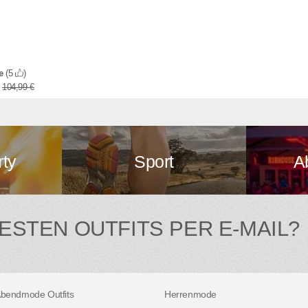
de
(5
)
104,99 €
rty
Sport
A
BESTEN OUTFITS PER E-MAIL?
bendmode Outfits
Herrenmode