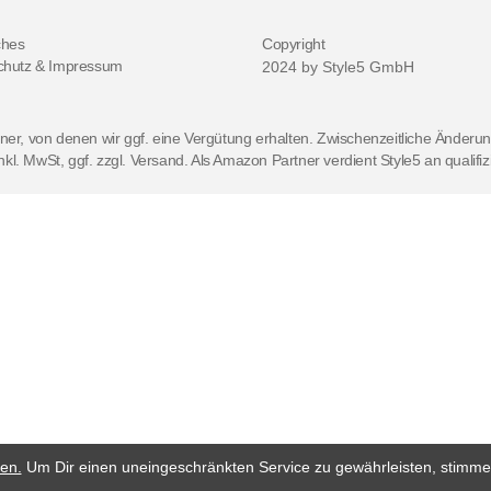
ches
Copyright
chutz & Impressum
2024 by Style5 GmbH
er, von denen wir ggf. eine Vergütung erhalten. Zwischenzeitliche Änderung 
nkl. MwSt, ggf. zzgl. Versand. Als Amazon Partner verdient Style5 an qualifi
en.
Um Dir einen uneingeschränkten Service zu gewährleisten, stimm