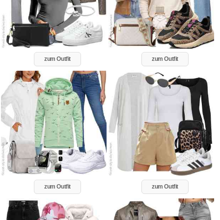
zum Outfit
zum Outfit
zum Outfit
zum Outfit