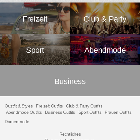
Freizeit
Club & Party
Sport
Abendmode
Business
Ouztfit & Styles
Freizeit Outfits
Club & Party Outfits
Abendmode Outfits
Business Outfits
Sport Outfits
Frauen Outfits
Damenmode
Rechtliches