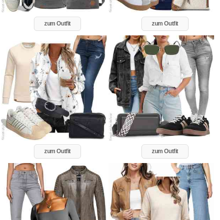
zum Outfit
zum Outfit
zum Outfit
zum Outfit