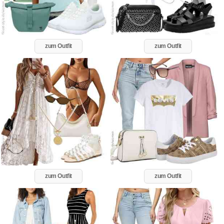
zum Outfit
zum Outfit
zum Outfit
zum Outfit