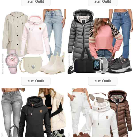
zum Outfit
zum Outfit
zum Outfit
zum Outfit