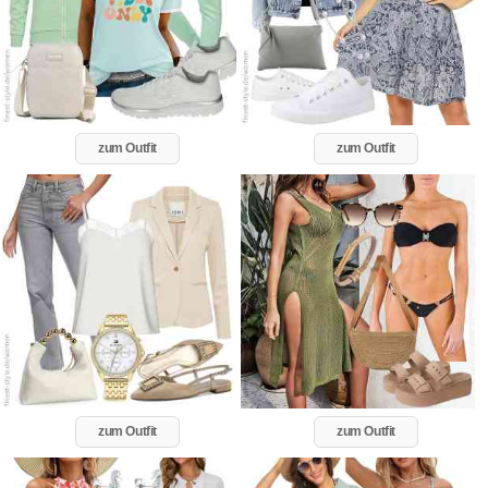
zum Outfit
zum Outfit
zum Outfit
zum Outfit