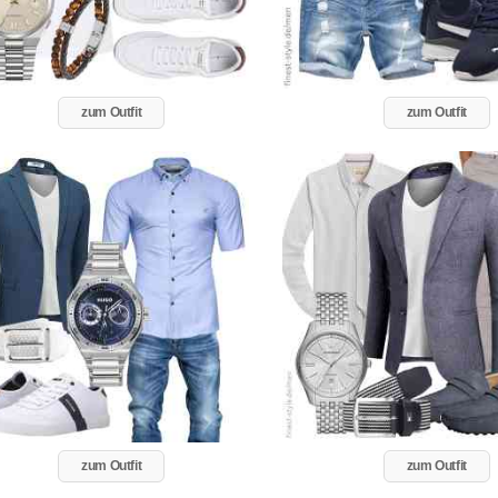
zum Outfit
zum Outfit
zum Outfit
zum Outfit