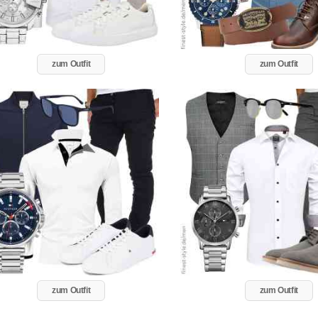
zum Outfit
zum Outfit
zum Outfit
zum Outfit