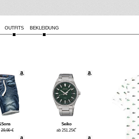
OUTFITS
BEKLEIDUNG
&Sons
Seiko
*
29,90 €
ab 251.25€