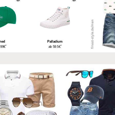
ned
Palladium
*
*
.99€
ab 59.5€