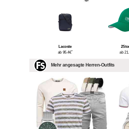
Lacoste
2Sto
*
ab 95.4€
ab 21
Mehr angesagte Herren-Outfits