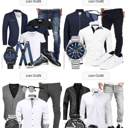
zum Outfit
zum Outfit
zum Outfit
zum Outfit