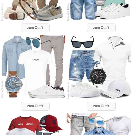
zum Outfit
zum Outfit
zum Outfit
zum Outfit