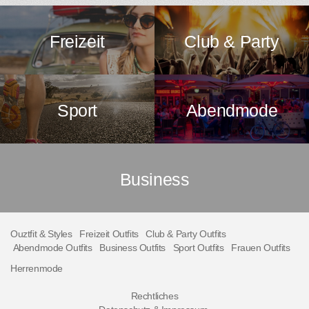
Freizeit
Club & Party
Sport
Abendmode
Business
Ouztfit & Styles
Freizeit Outfits
Club & Party Outfits
Abendmode Outfits
Business Outfits
Sport Outfits
Frauen Outfits
Herrenmode
Rechtliches