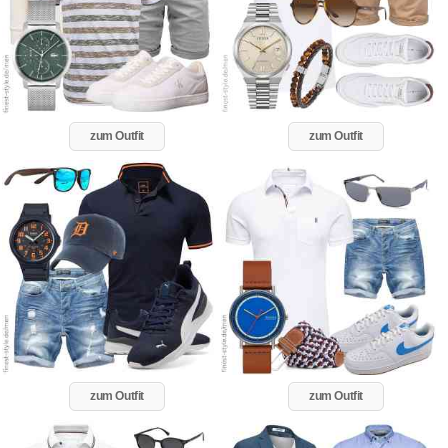
zum Outfit
zum Outfit
zum Outfit
zum Outfit