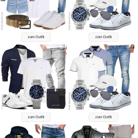
zum Outfit
zum Outfit
zum Outfit
zum Outfit