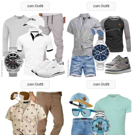
zum Outfit
zum Outfit
zum Outfit
zum Outfit