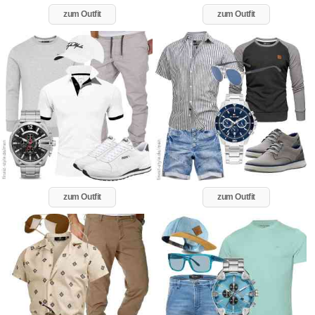
zum Outfit
zum Outfit
zum Outfit
zum Outfit