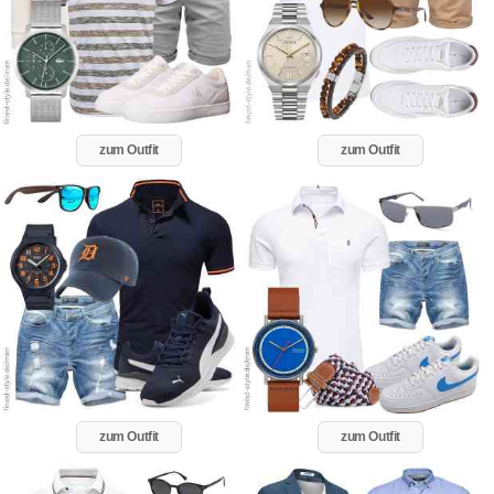
zum Outfit
zum Outfit
zum Outfit
zum Outfit