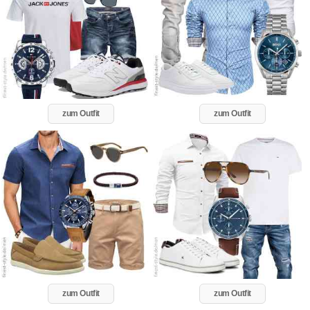
zum Outfit
zum Outfit
zum Outfit
zum Outfit