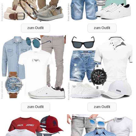
zum Outfit
zum Outfit
zum Outfit
zum Outfit