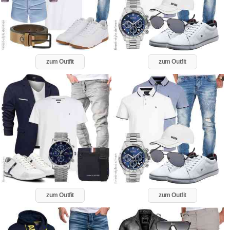
zum Outfit
zum Outfit
zum Outfit
zum Outfit