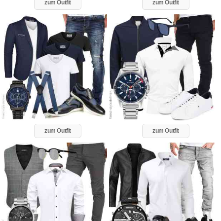
zum Outfit
zum Outfit
zum Outfit
zum Outfit