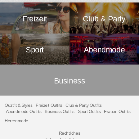
Freizeit
Club & Party
Sport
Abendmode
Business
Ouztfit & Styles
Freizeit Outfits
Club & Party Outfits
Abendmode Outfits
Business Outfits
Sport Outfits
Frauen Outfits
Herrenmode
Rechtliches