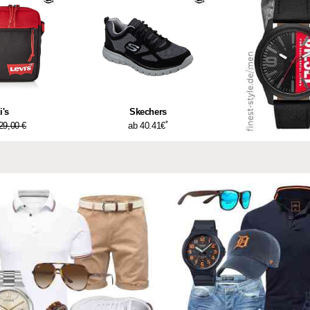
i's
Skechers
*
29,00 €
ab 40.41€