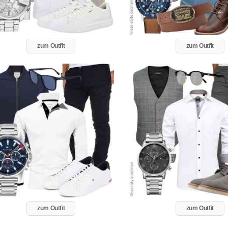
zum Outfit
zum Outfit
zum Outfit
zum Outfit