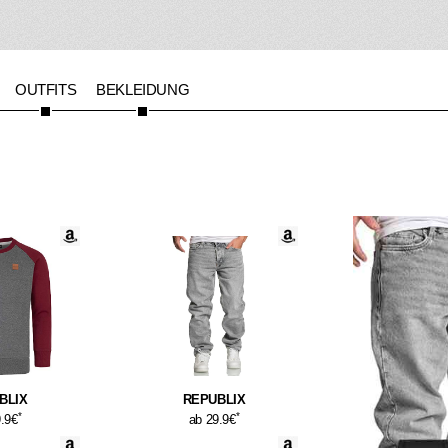
OUTFITS
BEKLEIDUNG
BLIX
REPUBLIX
*
*
9.9€
ab 29.9€