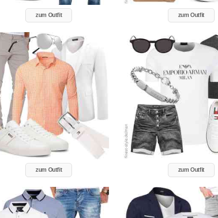
zum Outfit
zum Outfit
zum Outfit
zum Outfit