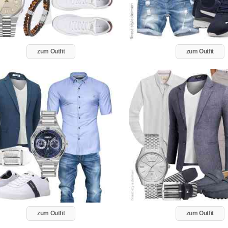
zum Outfit
zum Outfit
zum Outfit
zum Outfit