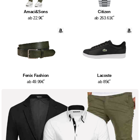
Amaci&Sons
Citizen
*
*
ab 22.9€
ab 263.61€
Fenix Fashion
Lacoste
*
*
ab 49.99€
ab 85€