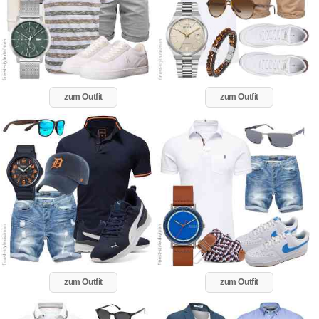
zum Outfit
zum Outfit
zum Outfit
zum Outfit