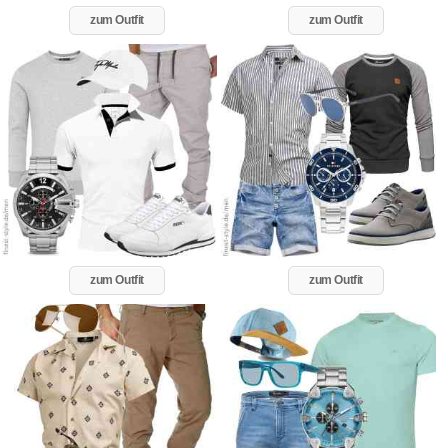
zum Outfit
zum Outfit
zum Outfit
zum Outfit