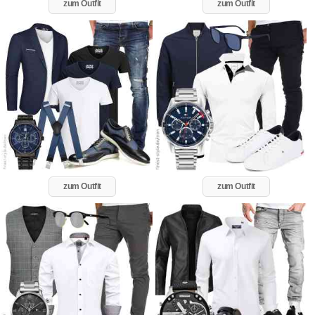
zum Outfit
zum Outfit
zum Outfit
zum Outfit