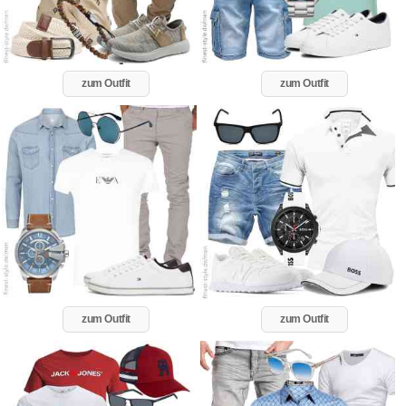
zum Outfit
zum Outfit
zum Outfit
zum Outfit