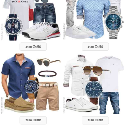
zum Outfit
zum Outfit
zum Outfit
zum Outfit