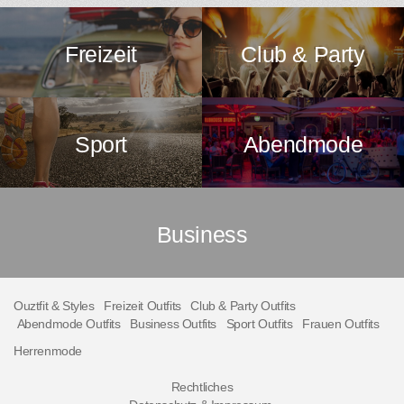
Freizeit
Club & Party
Sport
Abendmode
Business
Ouztfit & Styles
Freizeit Outfits
Club & Party Outfits
Abendmode Outfits
Business Outfits
Sport Outfits
Frauen Outfits
Herrenmode
Rechtliches