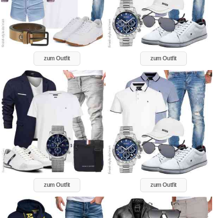
zum Outfit
zum Outfit
zum Outfit
zum Outfit