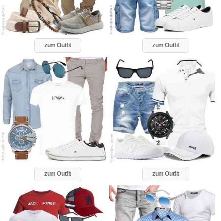
zum Outfit
zum Outfit
zum Outfit
zum Outfit