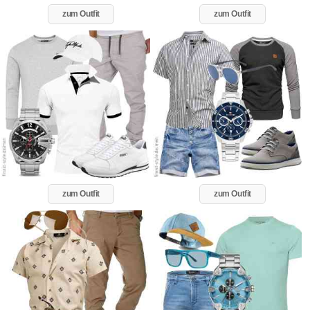
zum Outfit
zum Outfit
zum Outfit
zum Outfit