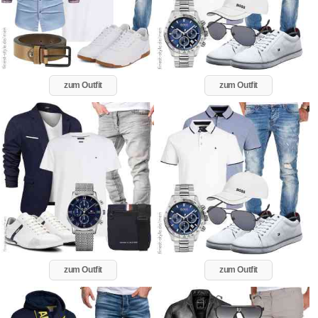
zum Outfit
zum Outfit
zum Outfit
zum Outfit