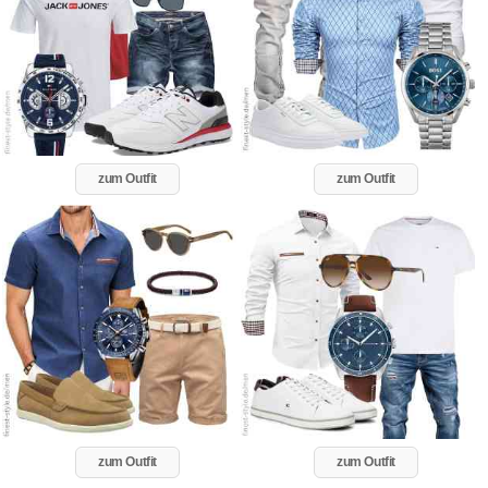
zum Outfit
zum Outfit
zum Outfit
zum Outfit