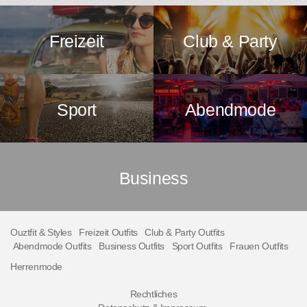
Freizeit
Club & Party
Sport
Abendmode
Business
Ouztfit & Styles
Freizeit Outfits
Club & Party Outfits
Abendmode Outfits
Business Outfits
Sport Outfits
Frauen Outfits
Herrenmode
Rechtliches