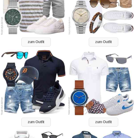
zum Outfit
zum Outfit
zum Outfit
zum Outfit