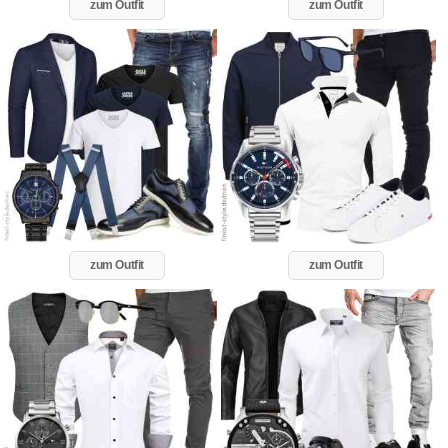
zum Outfit
zum Outfit
zum Outfit
zum Outfit