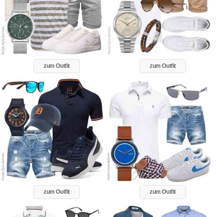
zum Outfit
zum Outfit
zum Outfit
zum Outfit