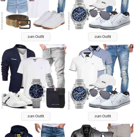
zum Outfit
zum Outfit
zum Outfit
zum Outfit