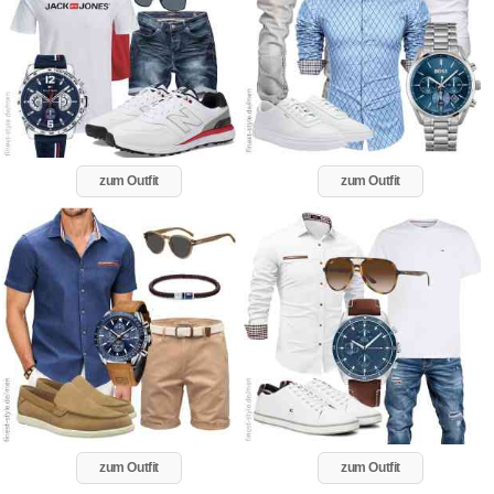
zum Outfit
zum Outfit
zum Outfit
zum Outfit