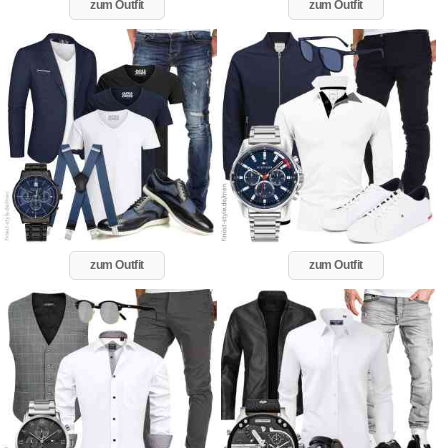
zum Outfit
zum Outfit
zum Outfit
zum Outfit