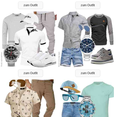
zum Outfit
zum Outfit
zum Outfit
zum Outfit