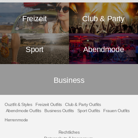
Freizeit
Club & Party
Sport
Abendmode
Business
Ouztfit & Styles
Freizeit Outfits
Club & Party Outfits
Abendmode Outfits
Business Outfits
Sport Outfits
Frauen Outfits
Herrenmode
Rechtliches