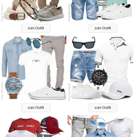
zum Outfit
zum Outfit
zum Outfit
zum Outfit