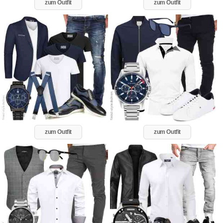
zum Outfit
zum Outfit
zum Outfit
zum Outfit