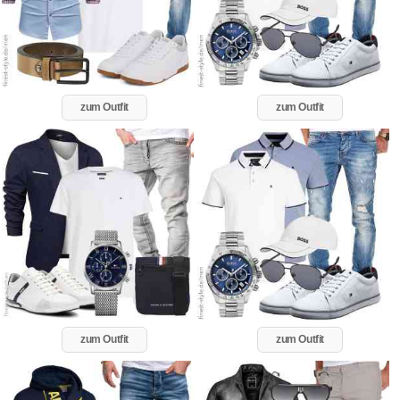
zum Outfit
zum Outfit
zum Outfit
zum Outfit