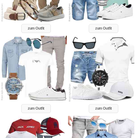
zum Outfit
zum Outfit
zum Outfit
zum Outfit