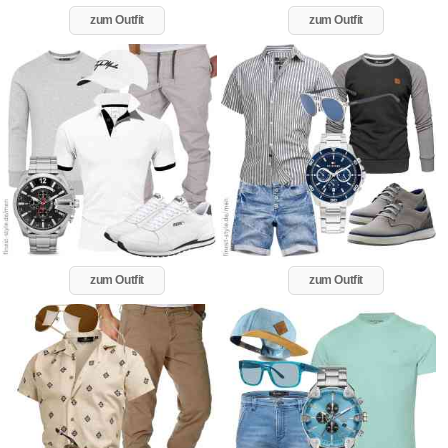
zum Outfit
zum Outfit
zum Outfit
zum Outfit