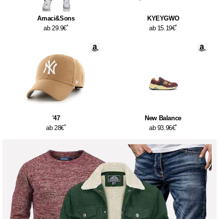
Amaci&Sons
KYEYGWO
*
*
ab 29.9€
ab 15.19€
'47
New Balance
*
*
ab 28€
ab 93.96€