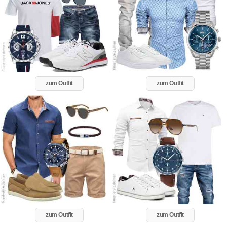
zum Outfit
zum Outfit
zum Outfit
zum Outfit