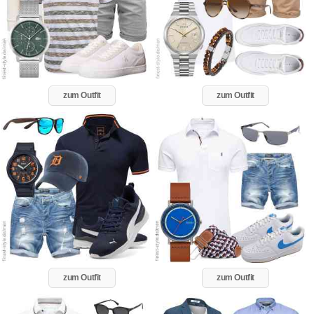
zum Outfit
zum Outfit
zum Outfit
zum Outfit