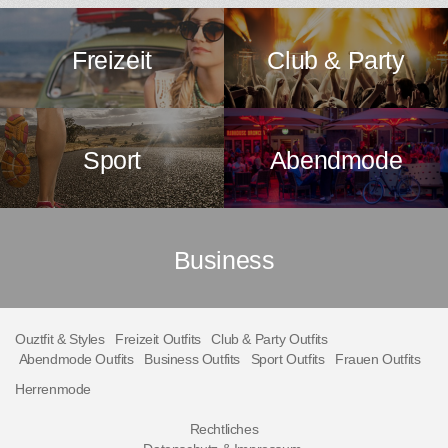
Freizeit
Club & Party
Sport
Abendmode
Business
Ouztfit & Styles
Freizeit Outfits
Club & Party Outfits
Abendmode Outfits
Business Outfits
Sport Outfits
Frauen Outfits
Herrenmode
Rechtliches