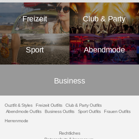
Freizeit
Club & Party
Sport
Abendmode
Business
Ouztfit & Styles
Freizeit Outfits
Club & Party Outfits
Abendmode Outfits
Business Outfits
Sport Outfits
Frauen Outfits
Herrenmode
Rechtliches