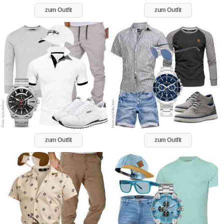
zum Outfit
zum Outfit
zum Outfit
zum Outfit