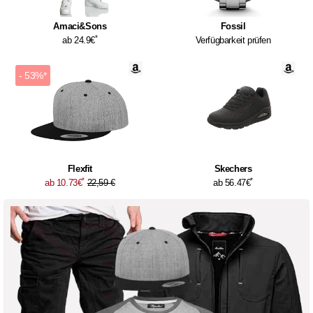
Amaci&Sons
Fossil
*
ab 24.9€
Verfügbarkeit prüfen
- 53%*
Flexfit
Skechers
*
*
ab 10.73€
22,59 €
ab 56.47€