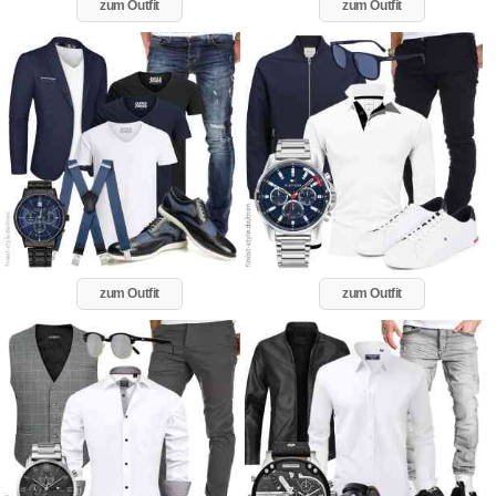
zum Outfit
zum Outfit
zum Outfit
zum Outfit