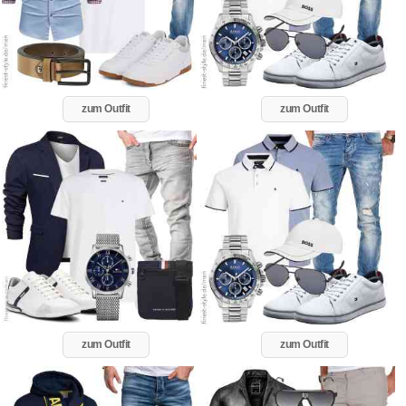
zum Outfit
zum Outfit
zum Outfit
zum Outfit