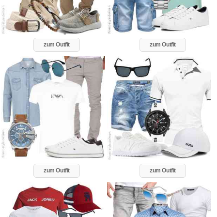
zum Outfit
zum Outfit
zum Outfit
zum Outfit