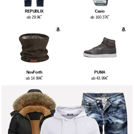
REPUBLIX
Casio
*
*
ab 29.9€
ab 160.37€
NovForth
PUMA
*
*
ab 14.99€
ab 43.99€