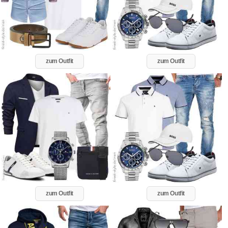
zum Outfit
zum Outfit
zum Outfit
zum Outfit