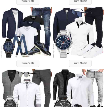
zum Outfit
zum Outfit
zum Outfit
zum Outfit