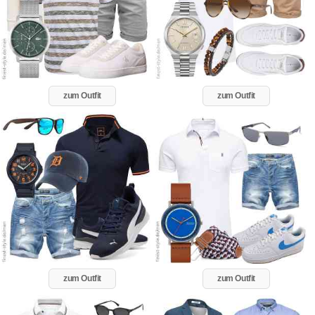
zum Outfit
zum Outfit
zum Outfit
zum Outfit