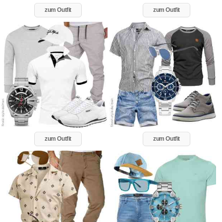
zum Outfit
zum Outfit
zum Outfit
zum Outfit