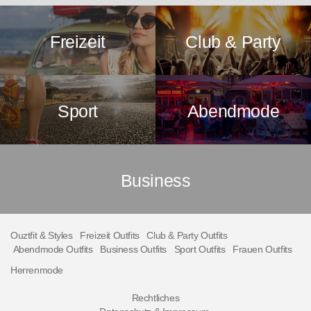
Freizeit
Club & Party
Sport
Abendmode
Business
Ouztfit & Styles
Freizeit Outfits
Club & Party Outfits
Abendmode Outfits
Business Outfits
Sport Outfits
Frauen Outfits
Herrenmode
Rechtliches