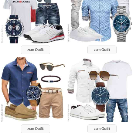
zum Outfit
zum Outfit
zum Outfit
zum Outfit