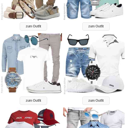
zum Outfit
zum Outfit
zum Outfit
zum Outfit