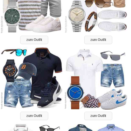
zum Outfit
zum Outfit
zum Outfit
zum Outfit