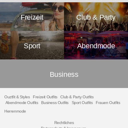
Freizeit
Club & Party
Sport
Abendmode
Business
Ouztfit & Styles
Freizeit Outfits
Club & Party Outfits
Abendmode Outfits
Business Outfits
Sport Outfits
Frauen Outfits
Herrenmode
Rechtliches