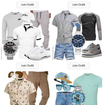
zum Outfit
zum Outfit
zum Outfit
zum Outfit