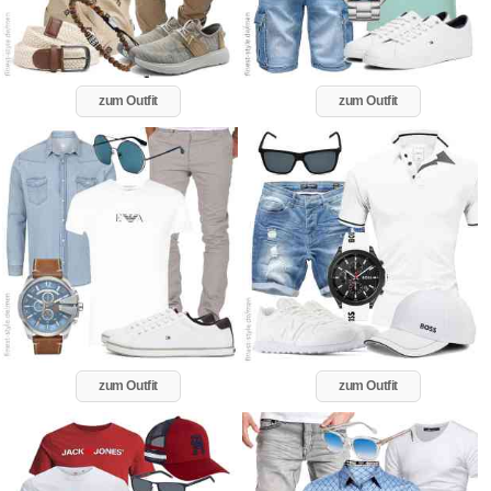
zum Outfit
zum Outfit
zum Outfit
zum Outfit