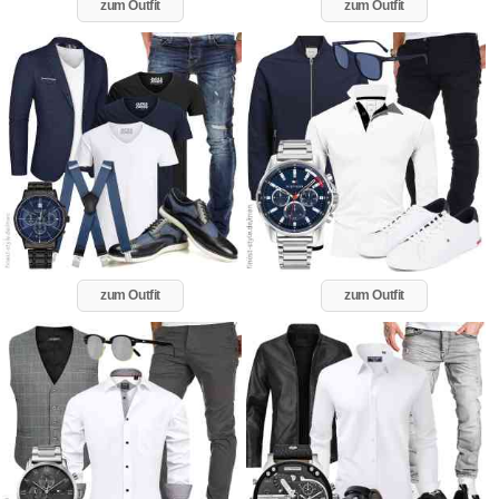
zum Outfit
zum Outfit
zum Outfit
zum Outfit