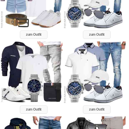
zum Outfit
zum Outfit
zum Outfit
zum Outfit