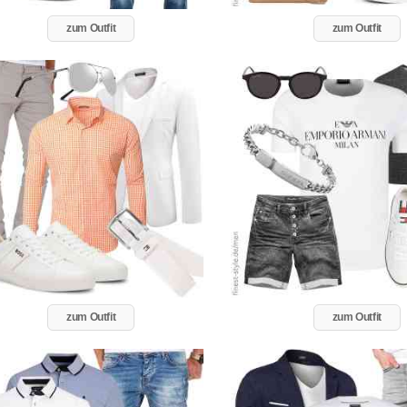
zum Outfit
zum Outfit
zum Outfit
zum Outfit