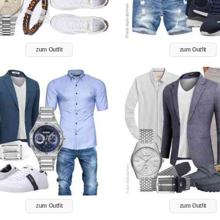
zum Outfit
zum Outfit
zum Outfit
zum Outfit