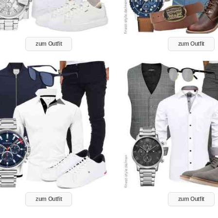
zum Outfit
zum Outfit
zum Outfit
zum Outfit