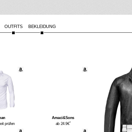
OUTFITS
BEKLEIDUNG
han
Amaci&Sons
*
eit prüfen
ab 24.9€