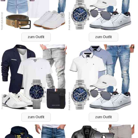
zum Outfit
zum Outfit
zum Outfit
zum Outfit