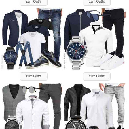
zum Outfit
zum Outfit
zum Outfit
zum Outfit