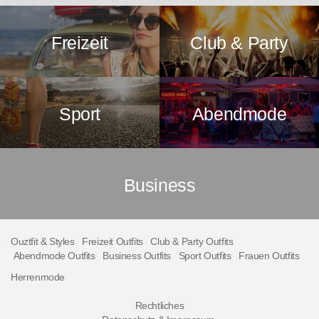
Freizeit
Club & Party
Sport
Abendmode
Business
Ouztfit & Styles
Freizeit Outfits
Club & Party Outfits
Abendmode Outfits
Business Outfits
Sport Outfits
Frauen Outfits
Herrenmode
Rechtliches