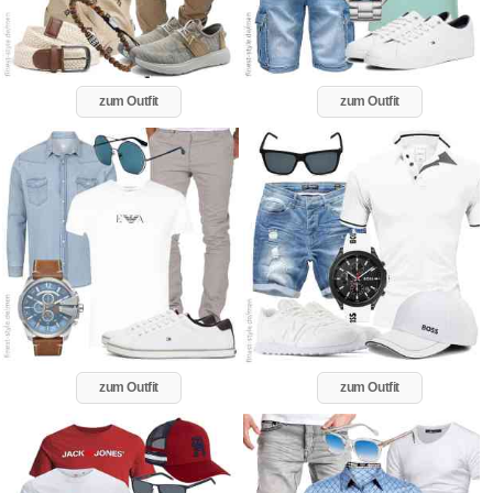
zum Outfit
zum Outfit
zum Outfit
zum Outfit