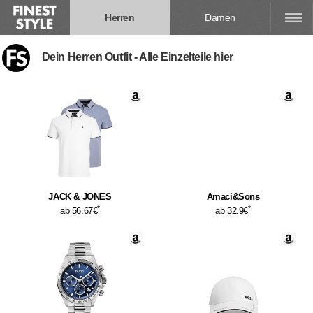
Herren
Damen
Dein Herren Outfit - Alle Einzelteile hier
JACK & JONES
Amaci&Sons
*
*
ab 56.67€
ab 32.9€