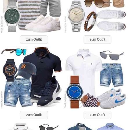
zum Outfit
zum Outfit
zum Outfit
zum Outfit