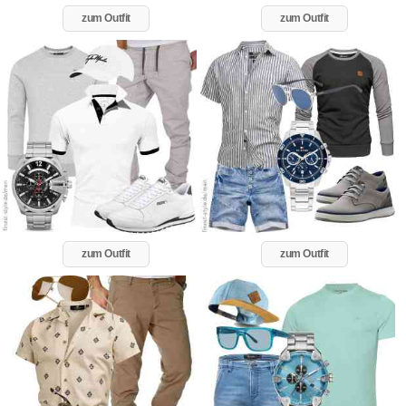
zum Outfit
zum Outfit
zum Outfit
zum Outfit