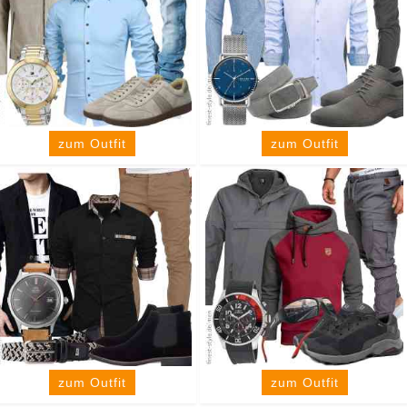
zum Outfit
zum Outfit
zum Outfit
zum Outfit