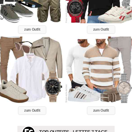
zum Outfit
zum Outfit
zum Outfit
zum Outfit