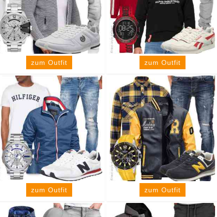
zum Outfit
zum Outfit
zum Outfit
zum Outfit