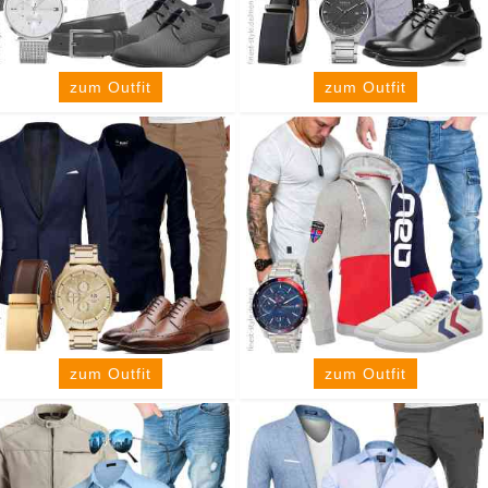
zum Outfit
zum Outfit
zum Outfit
zum Outfit