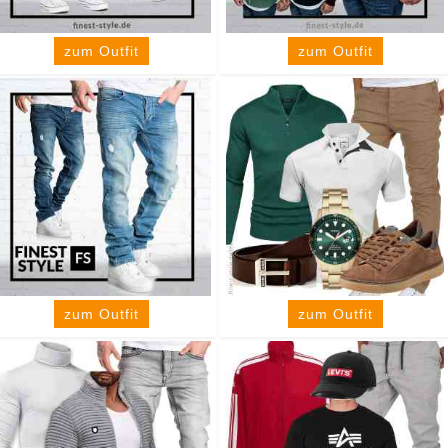
zum Outfit
zum Outfit
zum Outfit
zum Outfit