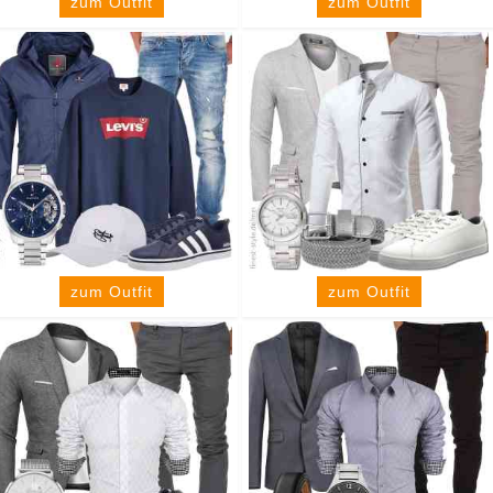
zum Outfit
zum Outfit
zum Outfit
zum Outfit