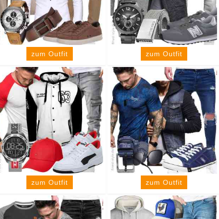
zum Outfit
zum Outfit
zum Outfit
zum Outfit