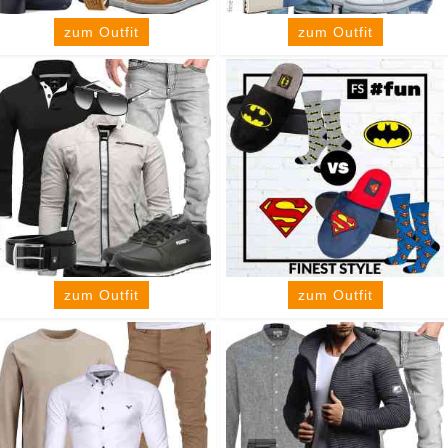
zum Outfit
zum Outfit
zum Outfit
zum Outfit